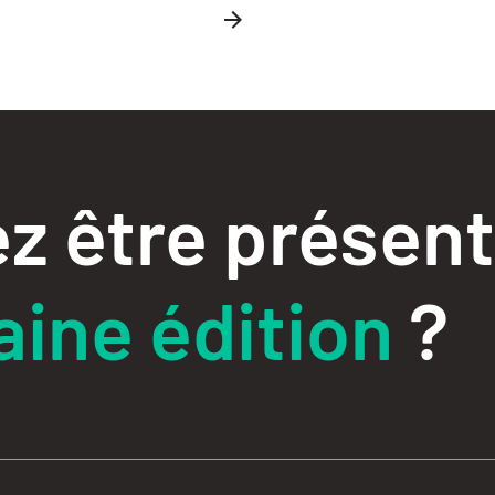
z être présent
ine édition
?