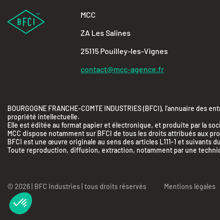
MCC
ZA Les Salines
25115 Pouilley-les-Vignes
contact@mcc-agence.fr
BOURGOGNE FRANCHE-COMTE INDUSTRIES (BFCI), l’annuaire des entrepr
propriété intellectuelle.
Elle est éditée au format papier et électronique, et produite par 
MCC dispose notamment sur BFCI de tous les droits attribués aux produ
BFCI est une œuvre originale au sens des articles L111-1 et suivants du
Toute reproduction, diffusion, extraction, notamment par une technique
Axeptio consent
© 2026 | BFC Industries | tous droits réservés
Mentions légales
Plateforme de Gestion du Consentement : Person
Notre plateforme vous permet d'adapter et de gére