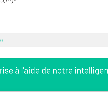
 3,1 %)."
es
se à l’aide de notre intellige