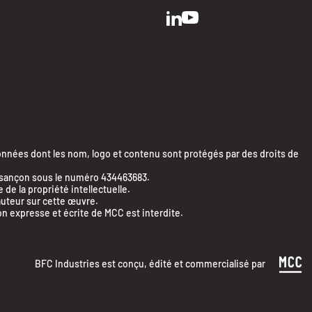
ées dont les nom, logo et contenu sont protégés par des droits de
Besançon sous le numéro 434463683.
e la propriété intellectuelle.
’auteur sur cette œuvre.
on expresse et écrite de MCC est interdite.
BFC Industries est conçu, édité et commercialisé par
 la conformité avec les réglementations. Personnali