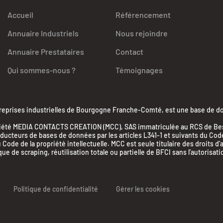
Accueil
Référencement
Annuaire Industriels
Nous rejoindre
Annuaire Prestataires
Contact
Qui sommes-nous ?
Témoignages
ises industrielles de Bourgogne Franche-Comté, est une base de donn
la société MEDIA CONTACTS CREATION (MCC), SAS immatriculée au RCS de 
cteurs de bases de données par les articles L341-1 et suivants du Code d
 Code de la propriété intellectuelle. MCC est seule titulaire des droits d
 de scraping, réutilisation totale ou partielle de BFCI sans l’autorisati
Politique de confidentialité
Gérer les cookies
nalisez vos Options
r vos paramètres de confidentialité, en garantissant