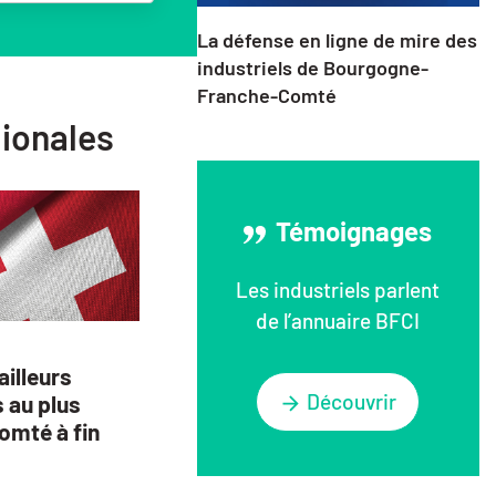
La défense en ligne de mire des
industriels de Bourgogne-
Franche-Comté
gionales
Témoignages
Les industriels parlent
de l’annuaire BFCI
illeurs
Découvrir
s au plus
omté à fin