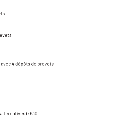
ets
revets
) avec 4 dépôts de brevets
lternatives) : 630