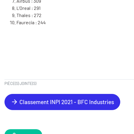
Airbus : 309
L'Oreal : 291
Thales : 272
Faurecia : 244
PIÈCE(S) JOINTE(S)
Classement INPI 2021 - BFC Industries