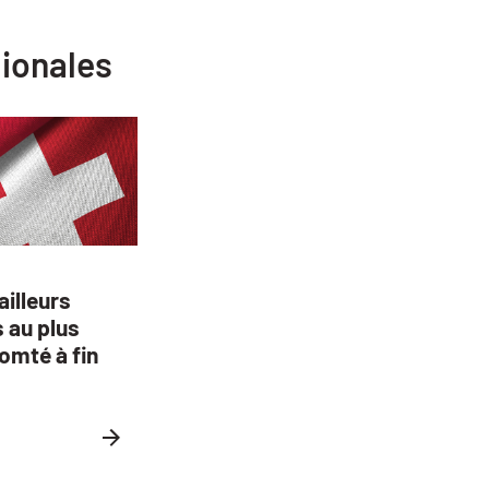
gionales
illeurs
s au plus
omté à fin