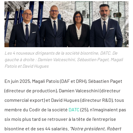
Les 4 nouveaux dirigeants de la société bisontine, DATC. De
gauche à droite : Damien Valceschini, Sébastien Paget, Magali
Patois et David Hugues
En juin 2025, Magali Patois (DAF et DRH), Sébastien Paget
(directeur de production), Damien Valceschini (directeur
commercial export) et David Hugues (directeur R&D), tous
membre du Codir de la société
DATC
(25), n'imaginaient pas
six mois plus tard se retrouver à la tête de l'entreprise
bisontine et de ses 44 salariés.
"Notre président, Robert