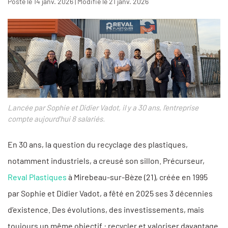
Posté le 14 janv. 2026 | Modifié le 21 janv. 2026
Lancée par Sophie et Didier Vadot, il y a 30 ans, l'entreprise
compte aujourd'hui 8 salariés.
En 30 ans, la question du recyclage des plastiques,
notamment industriels, a creusé son sillon. Précurseur,
Reval Plastiques
à Mirebeau-sur-Bèze (21), créée en 1995
par Sophie et Didier Vadot, a fêté en 2025 ses 3 décennies
d’existence. Des évolutions, des investissements, mais
toujours un même objectif : recycler et valoriser davantage