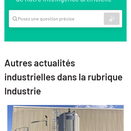
Recher
Posez une question précise
Autres actualités
industrielles dans la rubrique
Industrie