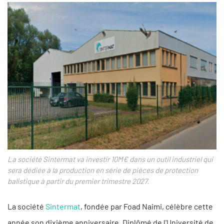
La société Sintermat va investir 10M€ dans un outil industriel qui
sera dédiée à la production en série de pièces de protection
balistique à partir du premier trimestre 2027.
La société
Sintermat
, fondée par Foad Naimi, célèbre cette
année son dixième anniversaire. Diplômé de l'Université de