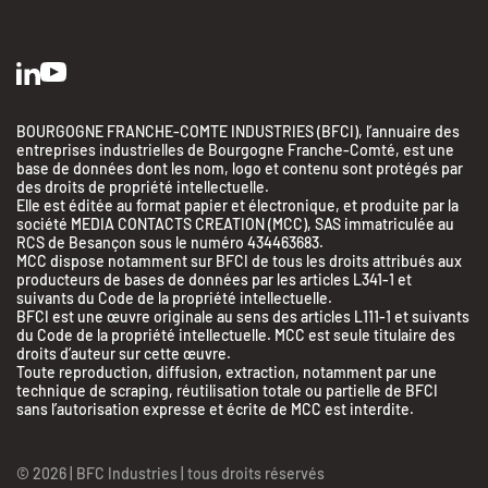
BOURGOGNE FRANCHE-COMTE INDUSTRIES (BFCI), l’annuaire des
entreprises industrielles de Bourgogne Franche-Comté, est une
base de données dont les nom, logo et contenu sont protégés par
des droits de propriété intellectuelle.
Elle est éditée au format papier et électronique, et produite par la
société MEDIA CONTACTS CREATION (MCC), SAS immatriculée au
RCS de Besançon sous le numéro 434463683.
MCC dispose notamment sur BFCI de tous les droits attribués aux
producteurs de bases de données par les articles L341-1 et
suivants du Code de la propriété intellectuelle.
BFCI est une œuvre originale au sens des articles L111-1 et suivants
du Code de la propriété intellectuelle. MCC est seule titulaire des
droits d’auteur sur cette œuvre.
Toute reproduction, diffusion, extraction, notamment par une
BFC Industries
technique de scraping, réutilisation totale ou partielle de BFCI
Utilise des Cookies
sans l’autorisation expresse et écrite de MCC est interdite.
aussi !
© 2026 | BFC Industries | tous droits réservés
On a attendu d'être sûrs que le contenu de ce site vous intéresse avant de