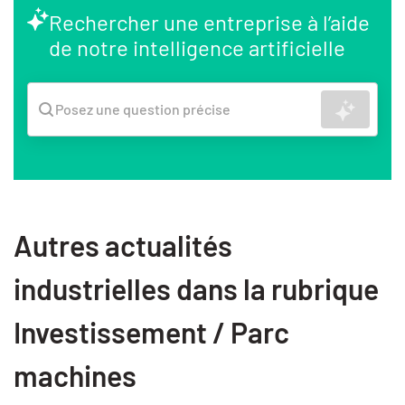
Rechercher une entreprise à l’aide
de notre intelligence artificielle
Recher
Posez une question précise
Autres actualités
industrielles dans la rubrique
Investissement / Parc
machines