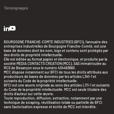
Témoignages
BOURGOGNE FRANCHE-COMTE INDUSTRIES (BFCI), l’annuaire des
entreprises industrielles de Bourgogne Franche-Comté, est une
base de données dont les nom, logo et contenu sont protégés par
des droits de propriété intellectuelle.
Elle est éditée au format papier et électronique, et produite par la
société MEDIA CONTACTS CREATION (MCC), SAS immatriculée au
RCS de Besançon sous le numéro 434463683.
MCC dispose notamment sur BFCI de tous les droits attribués aux
producteurs de bases de données par les articles L341-1 et
suivants du Code de la propriété intellectuelle.
BFCI est une œuvre originale au sens des articles L111-1 et suivants
du Code de la propriété intellectuelle. MCC est seule titulaire des
droits d’auteur sur cette œuvre.
Toute reproduction, diffusion, extraction, notamment par une
BFC Industries
technique de scraping, réutilisation totale ou partielle de BFCI
Utilise des Cookies
sans l’autorisation expresse et écrite de MCC est interdite.
aussi !