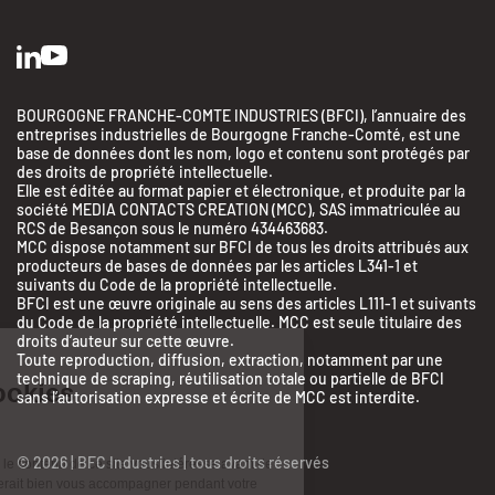
BOURGOGNE FRANCHE-COMTE INDUSTRIES (BFCI), l’annuaire des
entreprises industrielles de Bourgogne Franche-Comté, est une
base de données dont les nom, logo et contenu sont protégés par
des droits de propriété intellectuelle.
Elle est éditée au format papier et électronique, et produite par la
société MEDIA CONTACTS CREATION (MCC), SAS immatriculée au
RCS de Besançon sous le numéro 434463683.
MCC dispose notamment sur BFCI de tous les droits attribués aux
producteurs de bases de données par les articles L341-1 et
suivants du Code de la propriété intellectuelle.
BFCI est une œuvre originale au sens des articles L111-1 et suivants
du Code de la propriété intellectuelle. MCC est seule titulaire des
droits d’auteur sur cette œuvre.
Toute reproduction, diffusion, extraction, notamment par une
BFC Industries
technique de scraping, réutilisation totale ou partielle de BFCI
Utilise des Cookies
sans l’autorisation expresse et écrite de MCC est interdite.
aussi !
© 2026 | BFC Industries | tous droits réservés
On a attendu d'être sûrs que le contenu de ce site vous intéresse avant de
vous déranger, mais on aimerait bien vous accompagner pendant votre