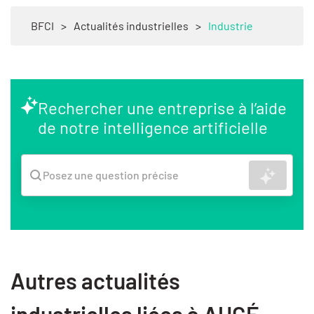
BFCI
>
Actualités industrielles
>
Industrie
Rechercher une entreprise à l’aide
de notre intelligence artificielle
Recher
Posez une question précise
Autres actualités
industrielles liées à AUGÉ