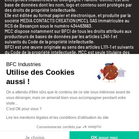
base de données dont les nom, logo et contenu sont protégés par
des droits de propriété intellectuelle.
Elle est éditée au format papier et électronique, et produite par la
société MEDIA CONTACTS CREATION (MCC), SAS immatriculée au
RCS de Besançon sous le numéro 434463683.
MCC dispose notamment sur BFCI de tous les droits attribués aux
producteurs de bases de données par les articles L341-1 et
suivants du Code de la propriété intellectuelle.
BFCI est une œuvre originale au sens des articles L111-1 et suivants
du Code de la propriété intellectuelle. MCC est seule titulaire des
droits d’auteur sur cette œuvre.
Toute reproduction, diffusion, extraction, notamment par une
BFC Industries
technique de scraping, réutilisation totale ou partielle de BFCI
Utilise des Cookies
sans l’autorisation expresse et écrite de MCC est interdite.
aussi !
© 2026 | BFC Industries | tous droits réservés
On a attendu d'être sûrs que le contenu de ce site vous intéresse avant de
vous déranger, mais on aimerait bien vous accompagner pendant votre
Mentions légales
Politique de confidentialité
visite...
C'est OK pour vous ?
Gérer les cookies
Lire les mentions légales et les conditions d'utilisation du site
BFC Industries est conçu, édité et commercialisé par
Consentements certifiés par
Je choisis
OK pour moi