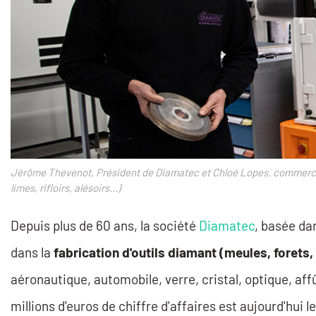
Jérôme Thevenot, Président de Diamatec et Chloé Lopes, commercial
limes, rifloirs, alésoirs...)
Depuis plus de 60 ans, la société
Diamatec
, basée da
dans la
fabrication d'outils diamant (meules, forets, d
aéronautique, automobile, verre, cristal, optique, affû
millions d'euros de chiffre d'affaires est aujourd'h