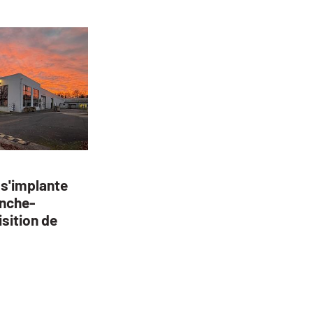
 s'implante
nche-
sition de