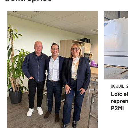
06 JUIL. 
Loïc e
repren
P2MI