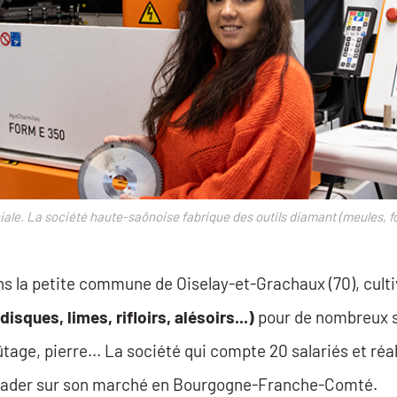
e. La société haute-saônoise fabrique des outils diamant (meules, fo
ns la petite commune de Oiselay-et-Grachaux (70), culti
isques, limes, rifloirs, alésoirs...)
pour de nombreux se
tage, pierre... La société qui compte 20 salariés et réal
ui leader sur son marché en Bourgogne-Franche-Comté.