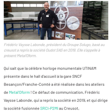
Frédéric Vaysse Labonde, président du Groupe Solugo, basé au
creusot a repris la société Oudot SAS en 2019. Elle s'appelle à
présent Metal'Oform.
Qui sait que la célèbre horloge monumentale UTINAM
présente dans le hall d'accueil à la gare SNCF
Besançon/Franche-Comté a été réalisée dans les ateliers
de
Metal'Oform
! Ce défaut de communication, Frédéric
Vaysse Labonde, qui a repris la société en 2019, et qui dirige
la société fusionnée
SRCI-P2MI
au Creusot,