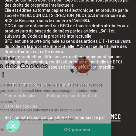
des droits de propriété intellectuelle.
Elle est éditée au format papier et électronique, et produite par la
société MEDIA CONTACTS CREATION (MCC), SAS immatriculée au
RCS de Besançon sous le numéro 434463683.
MCC dispose notamment sur BFCI de tous les droits attribués aux
producteurs de bases de données par les articles L341-1 et
suivants du Code de la propriété intellectuelle.
BFCI est une œuvre originale au sens des articles L111-1 et suivants
du Code de la propriété intellectuelle. MCC est seule titulaire des
droits d’auteur sur cette œuvre.
Toute reproduction, diffusion, extraction, notamment par une
BFC Industries
technique de scraping, réutilisation totale ou partielle de BFCI
Utilise des Cookies
sans l’autorisation expresse et écrite de MCC est interdite.
aussi !
© 2026 | BFC Industries | tous droits réservés
On a attendu d'être sûrs que le contenu de ce site vous intéresse avant de
vous déranger, mais on aimerait bien vous accompagner pendant votre
Mentions légales
Politique de confidentialité
visite...
C'est OK pour vous ?
Gérer les cookies
Lire les mentions légales et les conditions d'utilisation du site
BFC Industries est conçu, édité et commercialisé par
Consentements certifiés par
Je choisis
OK pour moi