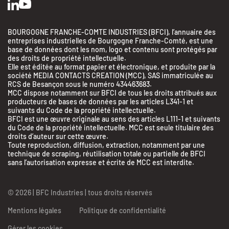
BOURGOGNE FRANCHE-COMTE INDUSTRIES (BFCI), l’annuaire des
entreprises industrielles de Bourgogne Franche-Comté, est une
base de données dont les nom, logo et contenu sont protégés par
des droits de propriété intellectuelle.
Elle est éditée au format papier et électronique, et produite par la
société MEDIA CONTACTS CREATION (MCC), SAS immatriculée au
RCS de Besançon sous le numéro 434463683.
MCC dispose notamment sur BFCI de tous les droits attribués aux
producteurs de bases de données par les articles L341-1 et
suivants du Code de la propriété intellectuelle.
BFCI est une œuvre originale au sens des articles L111-1 et suivants
du Code de la propriété intellectuelle. MCC est seule titulaire des
droits d’auteur sur cette œuvre.
Toute reproduction, diffusion, extraction, notamment par une
BFC Industries
technique de scraping, réutilisation totale ou partielle de BFCI
Utilise des Cookies
sans l’autorisation expresse et écrite de MCC est interdite.
aussi !
© 2026 | BFC Industries | tous droits réservés
On a attendu d'être sûrs que le contenu de ce site vous intéresse avant de
vous déranger, mais on aimerait bien vous accompagner pendant votre
Mentions légales
Politique de confidentialité
visite...
C'est OK pour vous ?
Gérer les cookies