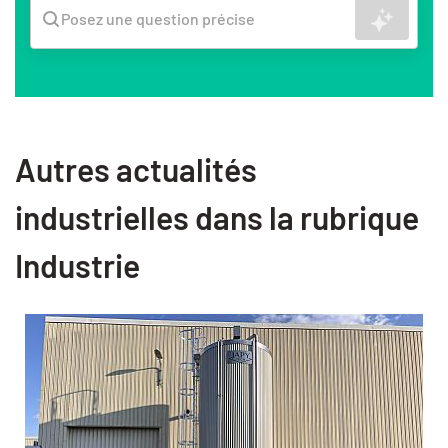
Recher
Posez une question précise
Autres actualités
industrielles dans la rubrique
Industrie