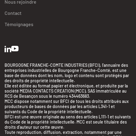
Nous rejoindre
Contact
Témoignages
BOURGOGNE FRANCHE-COMTE INDUSTRIES (BFCI), l’annuaire des
entreprises industrielles de Bourgogne Franche-Comté, est une
base de données dont les nom, logo et contenu sont protégés par
des droits de propriété intellectuelle.
Elle est éditée au format papier et électronique, et produite par la
société MEDIA CONTACTS CREATION (MCC), SAS immatriculée au
RCS de Besançon sous le numéro 434463683.
MCC dispose notamment sur BFCI de tous les droits attribués aux
producteurs de bases de données par les articles L341-1 et
suivants du Code de la propriété intellectuelle.
BFCI est une œuvre originale au sens des articles L111-1 et suivants
du Code de la propriété intellectuelle. MCC est seule titulaire des
droits d’auteur sur cette œuvre.
Toute reproduction, diffusion, extraction, notamment par une
BFC Industries