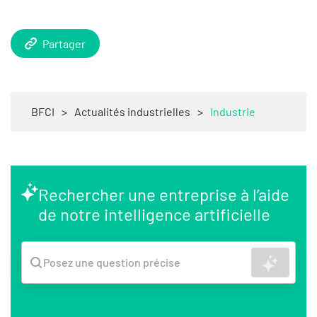
Partager
BFCI
>
Actualités industrielles
>
Industrie
Rechercher une entreprise à l’aide
de notre intelligence artificielle
Recher
Posez une question précise