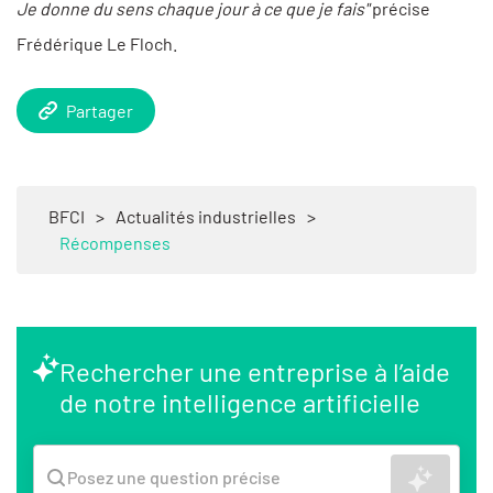
Je donne du sens chaque jour à ce que je fais"
précise
Frédérique Le Floch.
Partager
BFCI
>
Actualités industrielles
>
Récompenses
Rechercher une entreprise à l’aide
de notre intelligence artificielle
Recher
Posez une question précise