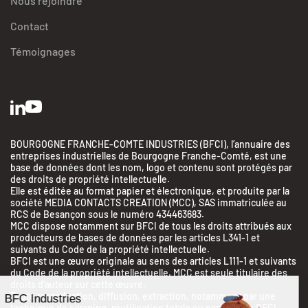
Nous rejoindre
Contact
Témoignages
BOURGOGNE FRANCHE-COMTE INDUSTRIES (BFCI), l’annuaire des
entreprises industrielles de Bourgogne Franche-Comté, est une
base de données dont les nom, logo et contenu sont protégés par
des droits de propriété intellectuelle.
Elle est éditée au format papier et électronique, et produite par la
société MEDIA CONTACTS CREATION (MCC), SAS immatriculée au
RCS de Besançon sous le numéro 434463683.
MCC dispose notamment sur BFCI de tous les droits attribués aux
producteurs de bases de données par les articles L341-1 et
suivants du Code de la propriété intellectuelle.
BFCI est une œuvre originale au sens des articles L111-1 et suivants
du Code de la propriété intellectuelle. MCC est seule titulaire des
droits d’auteur sur cette œuvre.
Toute reproduction, diffusion, extraction, notamment par une
BFC Industries
technique de scraping, réutilisation totale ou partielle de BFCI