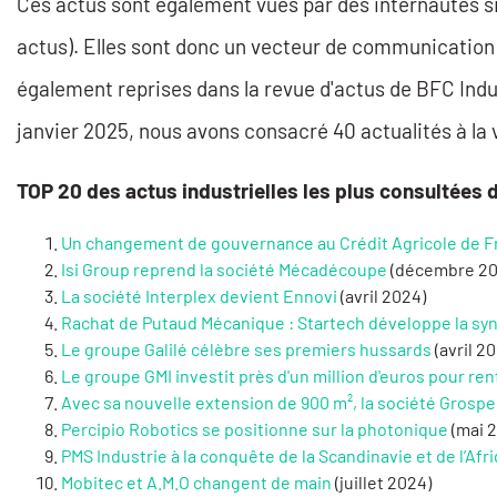
Ces actus sont également vues par des internautes s
actus). Elles sont donc un vecteur de communication p
également reprises dans la revue d'actus de BFC Indus
janvier 2025, nous avons consacré 40 actualités à la 
TOP 20 des actus industrielles les plus consultées d
Un changement de gouvernance au Crédit Agricole de
Isi Group reprend la société Mécadécoupe
(décembre 20
La société Interplex devient Ennovi
(avril 2024)
​Rachat de Putaud Mécanique : Startech développe la s
​Le groupe Galilé célèbre ses premiers hussards
(avril 2
Le groupe GMI investit près d'un million d'euros pour re
​Avec sa nouvelle extension de 900 m², la société Grosp
Percipio Robotics se positionne sur la photonique
(mai 
PMS Industrie à la conquête de la Scandinavie et de l’Afri
Mobitec et A.M.O changent de main
(juillet 2024)