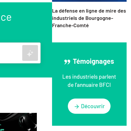
La défense en ligne de mire des
nce
industriels de Bourgogne-
Franche-Comté
Rechercher
Témoignages
Les industriels parlent
de l’annuaire BFCI
Découvrir