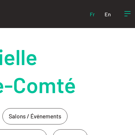
Fr
En
ielle
e-Comté
Salons / Événements