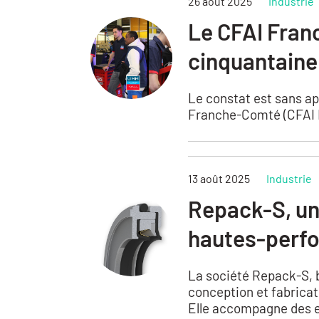
26 août 2025
Industrie
Le CFAI Fra
cinquantaine 
Le constat est sans ap
Franche-Comté (CFAI FC
13 août 2025
Industrie
Repack-S, un
hautes-perf
La société Repack-S, b
conception et fabricat
Elle accompagne des en