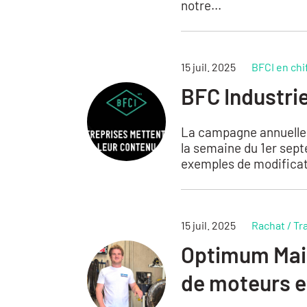
notre...
15 juil. 2025
BFCI en chi
BFC Industri
La campagne annuelle 
la semaine du 1er sep
exemples de modificat
15 juil. 2025
Rachat / Tr
Optimum Main
de moteurs et