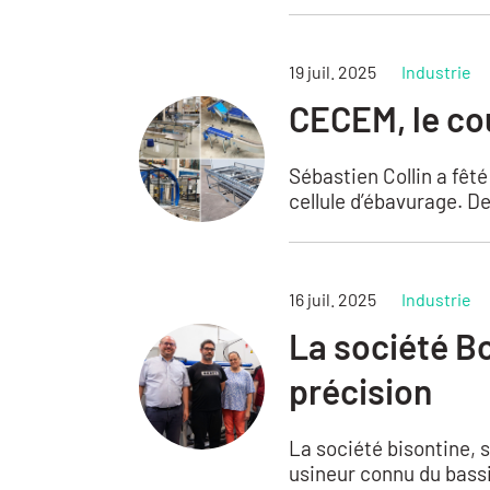
19 juil. 2025
Industrie
CECEM, le cou
Sébastien Collin a fêt
cellule d’ébavurage. De
16 juil. 2025
Industrie
La société Bo
précision
La société bisontine, 
usineur connu du bassi