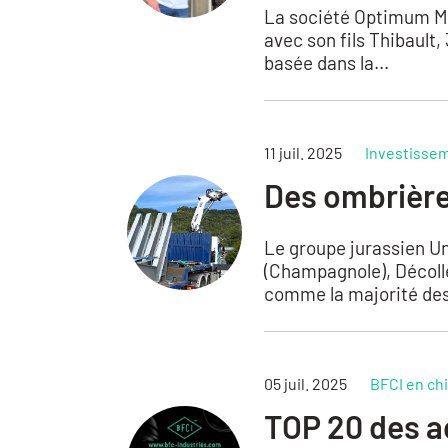
La société Optimum Ma
avec son fils Thibault,
basée dans la...
11 juil. 2025
Investissem
Des ombrière
Le groupe jurassien Un
(Champagnole), Décolle
comme la majorité des
05 juil. 2025
BFCI en chi
TOP 20 des ac