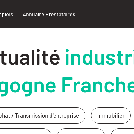
plois
Annuaire Prestataires
tualité
industr
gogne Franch
chat / Transmission d'entreprise
Immobilier